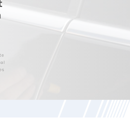
t
a
te
éal
es