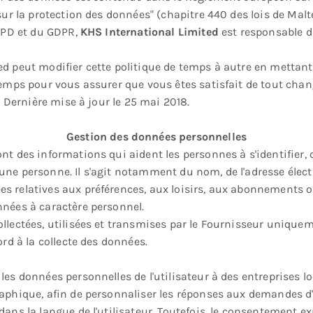
 sur la protection des données" (chapitre 440 des lois de Ma
RGPD et du GDPR,
KHS International Limited
est responsable d
d peut modifier cette politique de temps à autre en mettant 
temps pour vous assurer que vous êtes satisfait de tout chan
. Dernière mise à jour le 25 mai 2018.
Gestion des données personnelles
nt des informations qui aident les personnes à s'identifier, 
une personne. Il s'agit notamment du nom, de l'adresse éle
s relatives aux préférences, aux loisirs, aux abonnements o
nnées à caractère personnel.
lectées, utilisées et transmises par le Fournisseur uniquemen
ord à la collecte des données.
les données personnelles de l'utilisateur à des entreprises l
aphique, afin de personnaliser les réponses aux demandes d'i
ans la langue de l'utilisateur. Toutefois, le consentement expl