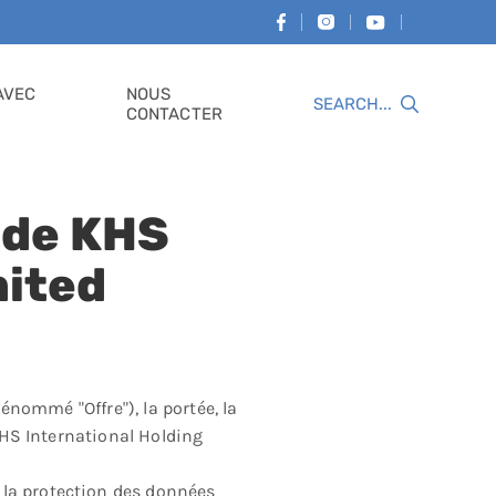
AVEC
NOUS
Recherche
CONTACTER
é de KHS
mited
dénommé "Offre"), la portée, la
 KHS International Holding
 la protection des données