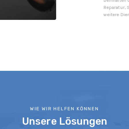
beinhalten
Reparatur, 
weitere Die
WIE WIR HELFEN KÖNNEN
Unsere Lösungen