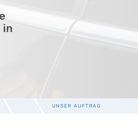
ie
 in
UNSER AUFTRAG