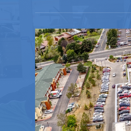
n
nzen