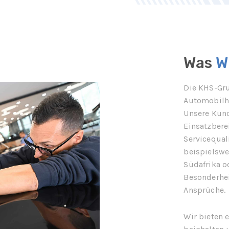
Was
W
Die KHS-Gru
Automobilhe
Unsere Kund
Einsatzbere
Servicequali
beispielswe
Südafrika o
Besonderhei
Ansprüche.
Wir bieten 