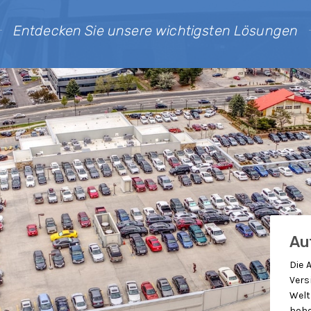
Entdecken Sie unsere wichtigsten Lösungen
Ve
Die 
Vers
Welt
hohe
Und 