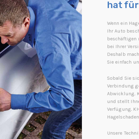
hat fü
Wenn ein Hage
Ihr Auto besch
beschäftigen
bei Ihrer Ver
Deshalb mach
Sie einfach un
Sobald Sie si
Verbindung g
Abwicklung. K
und stellt Ih
Verfügung. K
Hagelschadens
Unsere Techni