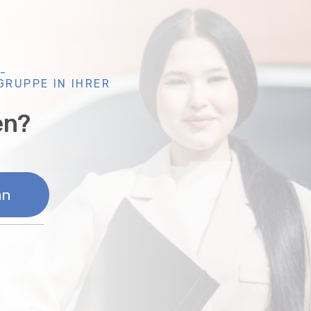
-
RUPPE IN IHRER
en?
an