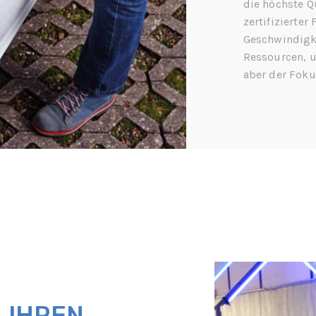
die höchste Qu
zertifizierter
Geschwindigke
Ressourcen, u
aber der Fokus
 IHREN