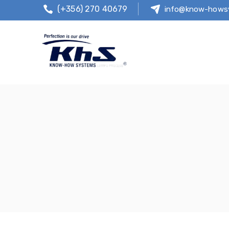
(+356) 270 40679
info@know-hows