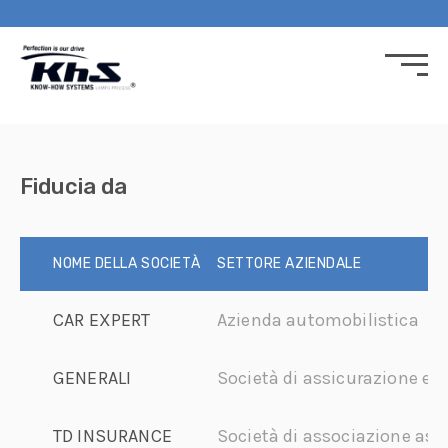
NA
Fiducia da
NOME DELLA SOCIETÀ
SETTORE AZIENDALE
CAR EXPERT
Azienda automobilistica
GENERALI
Società di assicurazione e 
TD INSURANCE
Società di associazione ass