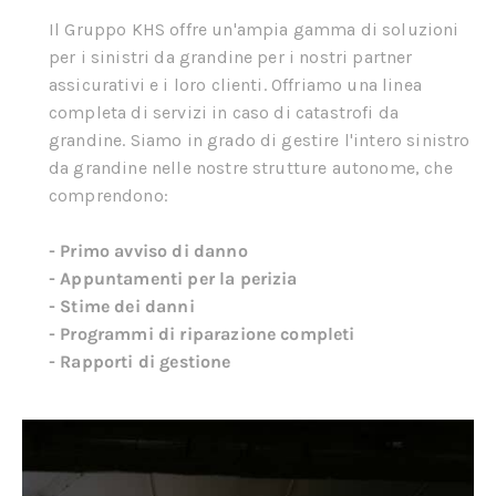
Il Gruppo KHS offre un'ampia gamma di soluzioni
per i sinistri da grandine per i nostri partner
assicurativi e i loro clienti. Offriamo una linea
completa di servizi in caso di catastrofi da
grandine. Siamo in grado di gestire l'intero sinistro
da grandine nelle nostre strutture autonome, che
comprendono:
- Primo avviso di danno
- Appuntamenti per la perizia
- Stime dei danni
- Programmi di riparazione completi
- Rapporti di gestione